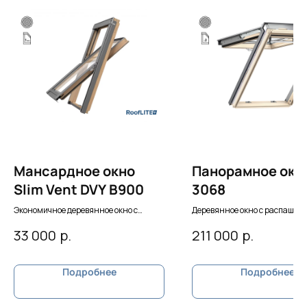
Мансардное окно
Панорамное окн
Slim Vent DVY B900
3068
Экономичное деревянное окно с
Деревянное окно с распашны
вентклапаном
открыванием по верхней оси
р.
р.
33 000
211 000
Подробнее
Подробнее