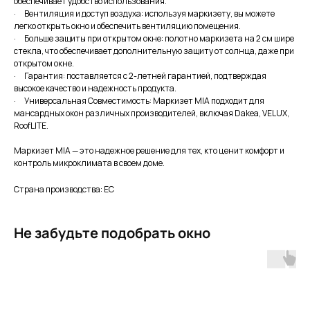
обеспечивает удобство использования.
· Вентиляция и доступ воздуха: используя маркизету, вы можете
легко открыть окно и обеспечить вентиляцию помещения.
· Больше защиты при открытом окне: полотно маркизета на 2 см шире
стекла, что обеспечивает дополнительную защиту от солнца, даже при
открытом окне.
· Гарантия: поставляется с 2-летней гарантией, подтверждая
высокое качество и надежность продукта.
· Универсальная Совместимость: Маркизет MIA подходит для
мансардных окон различных производителей, включая Dakea, VELUX,
RoofLITE.
Маркизет MIA — это надежное решение для тех, кто ценит комфорт и
контроль микроклимата в своем доме.
Страна производства: ЕС
Не забудьте подобрать окно