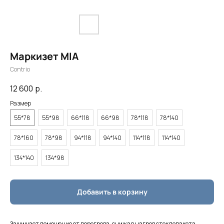
Маркизет MIA
Contrio
12 600
р.
Размер
55*78
55*98
66*118
66*98
78*118
78*140
78*160
78*98
94*118
94*140
114*118
114*140
134*140
134*98
Добавить в корзину
Защищает помещение от перегрева, снижая нагрев стеклопакета.