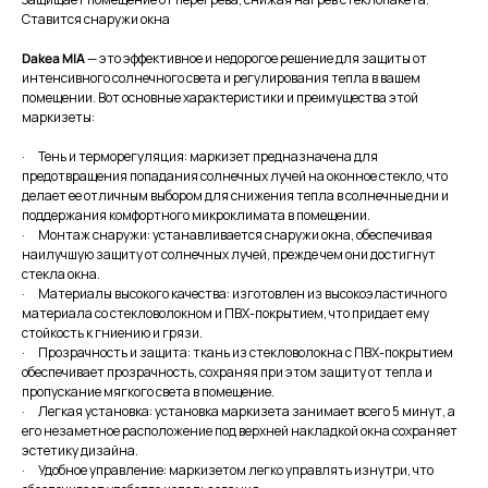
Ставится снаружи окна
Dakea MIA
— это эффективное и недорогое решение для защиты от
интенсивного солнечного света и регулирования тепла в вашем
помещении. Вот основные характеристики и преимущества этой
маркизеты:
· Тень и терморегуляция: маркизет предназначена для
предотвращения попадания солнечных лучей на оконное стекло, что
делает ее отличным выбором для снижения тепла в солнечные дни и
поддержания комфортного микроклимата в помещении.
· Монтаж снаружи: устанавливается снаружи окна, обеспечивая
наилучшую защиту от солнечных лучей, прежде чем они достигнут
стекла окна.
· Материалы высокого качества: изготовлен из высокоэластичного
материала со стекловолокном и ПВХ-покрытием, что придает ему
стойкость к гниению и грязи.
· Прозрачность и защита: ткань из стекловолокна с ПВХ-покрытием
обеспечивает прозрачность, сохраняя при этом защиту от тепла и
пропускание мягкого света в помещение.
· Легкая установка: установка маркизета занимает всего 5 минут, а
его незаметное расположение под верхней накладкой окна сохраняет
эстетику дизайна.
· Удобное управление: маркизетом легко управлять изнутри, что