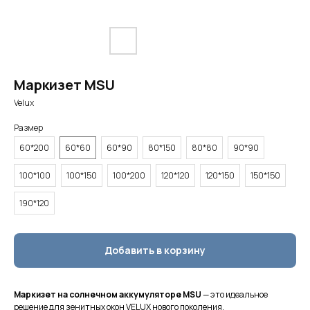
Маркизет MSU
Velux
Размер
60*200
60*60
60*90
80*150
80*80
90*90
100*100
100*150
100*200
120*120
120*150
150*150
190*120
Добавить в корзину
Маркизет на солнечном аккумуляторе MSU
— это идеальное
решение для зенитных окон VELUX нового поколения.