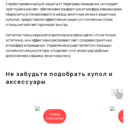
Спроектированный для защиты от перегрева помещения, он создает
приглушенный свет, обеспечивая комфортную атмосферу в вашем доме.
Маркизеты устанавливаются между зенитным окном и защитным
куполом, предоставляя эффективную защиту от солнечных лучей
и лишь мягкий свет проникает внутрь.
Сетчатая ткань маркизета выполнена в сером цвете, что не только
эстетично, но и эффективно рассеивает свет, создавая приятную
атмосферу в помещении. Управление осуществляется с помощью
солнечного аккумулятора, что делает этот аксессуар удобным
дополнением к вашему зенитному окну.
Не забудьте подобрать купол и
аксессуары
Новое
Но
поколение
поко