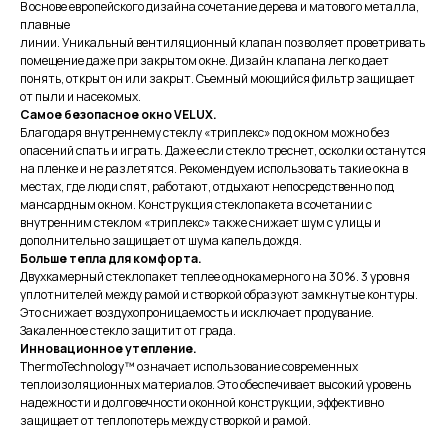
В основе европейского дизайна сочетание дерева и матового металла,
плавные
линии. Уникальный вентиляционный клапан позволяет проветривать
помещение даже при закрытом окне. Дизайн клапана легко дает
понять, открыт он или закрыт. Съемный моющийся фильтр защищает
от пыли и насекомых.
Самое безопасное окно VELUX.
Благодаря внутреннему стеклу «триплекс» под окном можно без
опасений спать и играть. Даже если стекло треснет, осколки останутся
на пленке и не разлетятся. Рекомендуем использовать такие окна в
местах, где люди спят, работают, отдыхают непосредственно под
мансардным окном. Конструкция стеклопакета в сочетании с
внутренним стеклом «триплекс» также снижает шум с улицы и
дополнительно защищает от шума капель дождя.
Больше тепла для комфорта.
Двухкамерный стеклопакет теплее однокамерного на 30%. 3 уровня
уплотнителей между рамой и створкой образуют замкнутые контуры.
Это снижает воздухопроницаемость и исключает продувание.
Закаленное стекло защитит от града.
Инновационное утепление.
ThermoTechnology™ означает использование современных
теплоизоляционных материалов. Это обеспечивает высокий уровень
надежности и долговечности оконной конструкции, эффективно
защищает от теплопотерь между створкой и рамой.