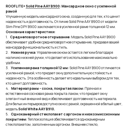
ROOFLITE+
Solid Pine AAY B900
: Мансардное окно с усиленной
рамой
Улучшенную модель мансардного окна, созданную для тех, кто ценит
надежность и долговечность. Отличие Solid Pine AAY B900 от модели
Slim Pine DPY B900 заключается в усиленной раме толщиной 12 мм.
Основные характеристики:
1.
Среднеповоротное открывание:
Модель Solid Pine AAY B900
обеспечивает удобное среднеповоротное открывание, придавая вашей
мансарде функциональность и стиль.
2.
Нижняя ручка:
Управление окном остается легким благодаря
наличию нижней ручки, что делает его использование максимально
удобным.
3.
Усиленная рама толщиной 12 мм:
Solid Pine AAY B900 отличается
усиленной рамой, что придает окну дополнительную стойкость и
надежность. Эта особенность делает его идеальным выбором для тех,
кто ценит долговечность.
4.
Материал рамы - сосна, покрытая лаком:
Прочная и
естественная сосновая рама покрыта лаком, что придает окну
элегантный внешний вид и обеспечивает долговечность материала.
Для белых интерьеров доступно окно с рамой, окрашенной в белый цвет,
модель
Solid White AAY B910.
5.
Однокамерный стеклопакет с аргоном и низкоэмиссионным
покрытием:
Теплоизоляция обеспечивается однокамерным
стеклопакетом, заполненным аргоном. Внешнее стекло,