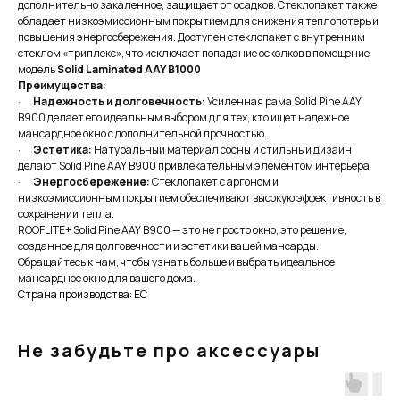
дополнительно закаленное, защищает от осадков. Стеклопакет также
обладает низкоэмиссионным покрытием для снижения теплопотерь и
повышения энергосбережения. Доступен стеклопакет с внутренним
стеклом «триплекс», что исключает попадание осколков в помещение,
модель
Solid Laminated AAY B1000
Преимущества:
·
Надежность и долговечность:
Усиленная рама Solid Pine AAY
B900 делает его идеальным выбором для тех, кто ищет надежное
мансардное окно с дополнительной прочностью.
·
Эстетика:
Натуральный материал сосны и стильный дизайн
делают Solid Pine AAY B900 привлекательным элементом интерьера.
·
Энергосбережение:
Стеклопакет с аргоном и
низкоэмиссионным покрытием обеспечивают высокую эффективность в
сохранении тепла.
ROOFLITE+ Solid Pine AAY B900 — это не просто окно, это решение,
созданное для долговечности и эстетики вашей мансарды.
Обращайтесь к нам, чтобы узнать больше и выбрать идеальное
мансардное окно для вашего дома.
Страна производства: ЕС
Не забудьте про аксессуары